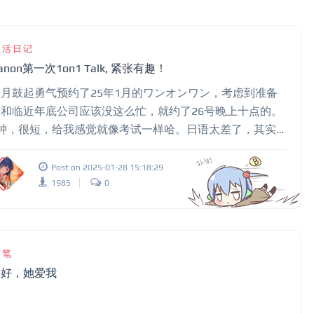
生活日记
anon第一次1on1 Talk, 紧张有趣！
月鼓起勇气预约了25年1月的ワンオンワン，考虑到准备
和临近年底公司应该没这么忙，就约了26号晚上十点的。
分钟，很短，给我感觉就像考试一样哈。日语太差了，其实
没聊什么东西，不过还是记一下，以后能回顾回顾。
kport上和ハノンちゃん的谈话记录 谈话提前一个月预约，
Post on 2025-01-28 15:18:29
个叫talkport的app上进行视频的一对一通话。为了准备每
1985
0
中午休息时间都在学习标日，晚上睡前偶尔还
随笔
家好，她爱我