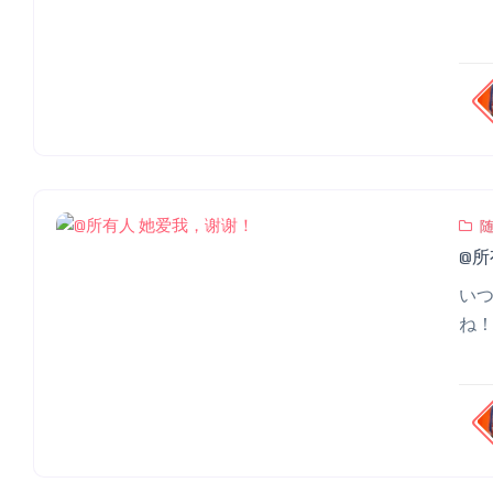
@所
いつ
ね