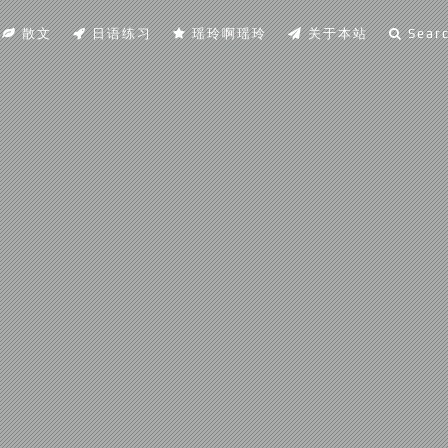
散文
日语练习
瑶玲啊瑶玲
关于本站
Sear