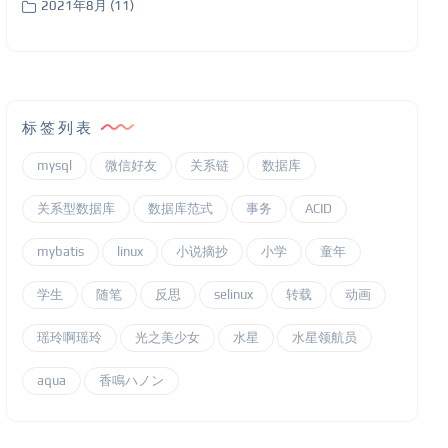
2021年8月 (11)
标签列表
mysql
微信好友
关系链
数据库
关系型数据库
数据库范式
事务
ACID
mybatis
linux
小说摘抄
小学
童年
学生
随笔
反思
selinux
转载
动画
瑶玲啊瑶玲
光之美少女
水星
水星领航员
aqua
香鳴ハノン