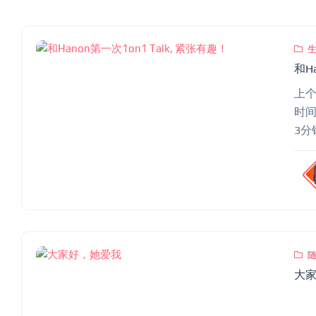
和H
上个
时间
3
也
tal
在一
天
大