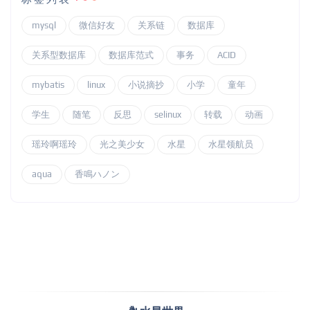
mysql
微信好友
关系链
数据库
关系型数据库
数据库范式
事务
ACID
mybatis
linux
小说摘抄
小学
童年
学生
随笔
反思
selinux
转载
动画
瑶玲啊瑶玲
光之美少女
水星
水星领航员
aqua
香鳴ハノン