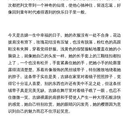
次都把列文带到一个神奇的仙境，使他心驰神往，留连忘返，好
像回到童年时代难得遇到的快乐日子里一般。
今天是吉娣一生中幸福的日子。她的衣服没有一处不合身，花边
披肩没有滑下，玫瑰花结没有压皱，也没有脱落，粉红色的高跟
鞋没有夹脚，穿着觉得舒服。浅黄色的假髻服帖地覆盖在她的小
脑袋上，就像她自己的头发一样。她的长手套上的三颗纽扣都扣
上了，一个也没有松开，手套紧裹住她的手，把她小手的轮廓显
露得清清楚楚。系着肖像颈饰的黑丝绒带子，特别雅致地绕着她
的脖子。这条带子实在是美，吉娣在家里对着镜子照照脖子，觉
得它十分逗人喜爱。别的东西也许还有美中不足之处，但这条丝
绒带子真是完美无缺。吉娣在舞厅里对着镜子瞧了一眼，也忍不
住微微一笑。吉娣裸露的肩膀和手臂使人产生一种大理石般凉快
的感觉，她自己特别欣赏。她的眼睛闪闪发亮，她的樱唇因为意
识到自己的魅力而忍不住浮起笑意。