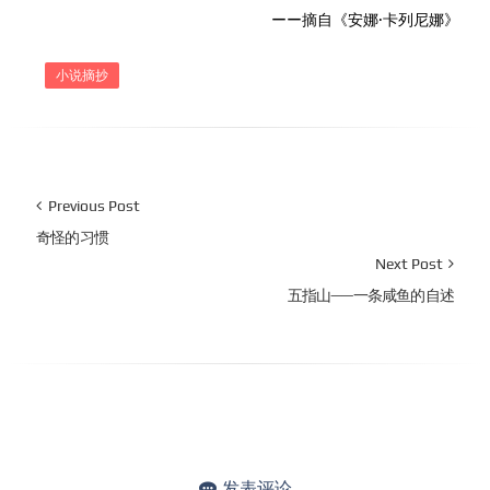
ーー摘自《安娜·卡列尼娜》
小说摘抄
Previous Post
奇怪的习惯
Next Post
五指山——一条咸鱼的自述
发表评论