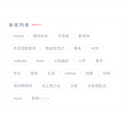
标签列表
mysql
微信好友
关系链
数据库
关系型数据库
数据库范式
事务
ACID
mybatis
linux
小说摘抄
小学
童年
学生
随笔
反思
selinux
转载
动画
瑶玲啊瑶玲
光之美少女
水星
水星领航员
aqua
香鳴ハノン