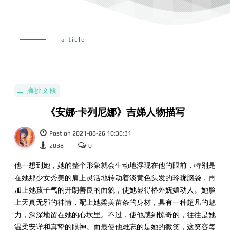
article
摘抄文段
《安娜·卡列尼娜》吉娣人物描写
Post on 2021-08-26 10:36:31
2038
0
他一想到她，她的整个形象就会生动地浮现在他的眼前，特别是
在她那少女秀美的肩上灵活地转动着淡黄色头发的玲珑脑袋，再
加上她孩子气的开朗善良的面貌，使她显得格外妩媚动人。她脸
上天真无邪的神情，配上她柔美苗条的身材，具有一种超凡的魅
力，深深地留在她的心坎里。不过，使他感到惊奇的，往往是她
温柔安详和真挚的眼神。而最使他难忘的是她的微笑，这笑容每