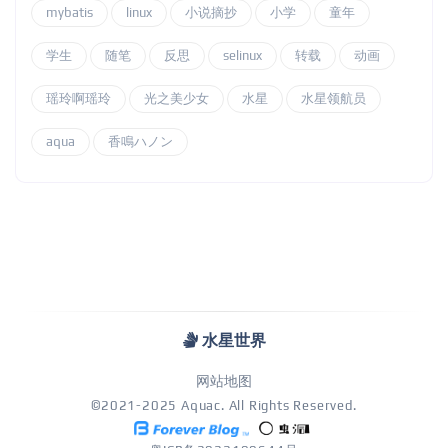
mybatis
linux
小说摘抄
小学
童年
学生
随笔
反思
selinux
转载
动画
瑶玲啊瑶玲
光之美少女
水星
水星领航员
aqua
香鳴ハノン
水星世界
网站地图
©2021-2025 Aquac. All Rights Reserved.